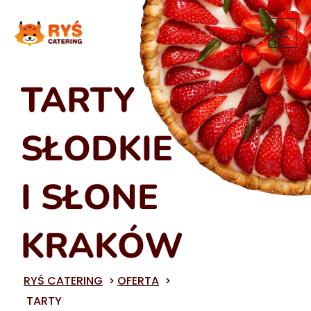
Przejdź
do
treści
TARTY
SŁODKIE
I SŁONE
KRAKÓW
RYŚ CATERING
>
OFERTA
>
TARTY