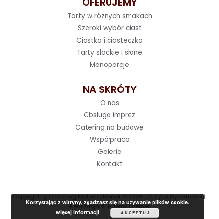
OFERUJEMY
Torty w różnych smakach
Szeroki wybór ciast
Ciastka i ciasteczka
Tarty słodkie i słone
Monoporcje
NA SKRÓTY
O nas
Obsługa imprez
Catering na budowę
Współpraca
Galeria
Kontakt
Copyright Ryś Catering Mateusz Mercik © 2026 |
Polityka Prywatności
|
Korzystając z witryny, zgadzasz się na używanie plików cookie.
Realizacja:
Kreujemy Internet
więcej informacji
AKCEPTUJ