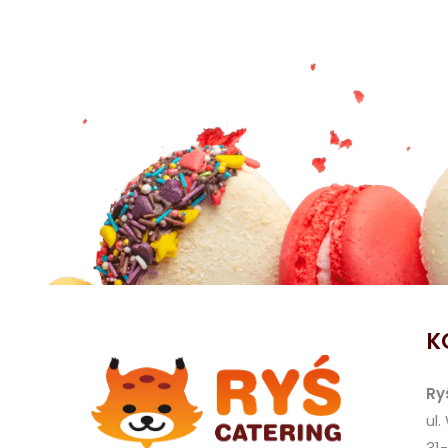
K
Ry
ul.
31