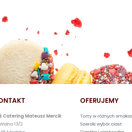
ONTAKT
OFERUJEMY
ś Catering Mateusz Mercik
Torty w różnych smaka
 Widna 13/2
Szeroki wybór ciast
-464 Kraków
Ciastka i ciasteczka