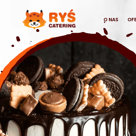
Przejdź
do
O NAS
OF
treści